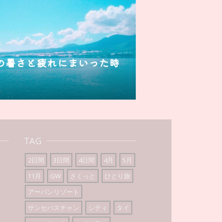
の暑さと疲れにまいった時
TAG
2日間
3日間
4日間
4月
5月
11月
GW
さくっと
ひとり旅
アーバンリゾート
サンセバスチャン
シティ
タイ