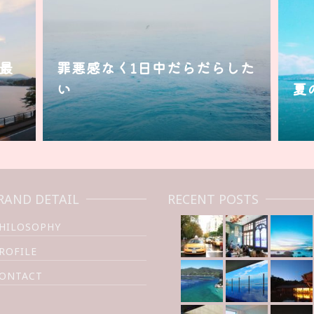
最
罪悪感なく1日中だらだらした
い
夏
RAND DETAIL
RECENT POSTS
HILOSOPHY
ROFILE
ONTACT