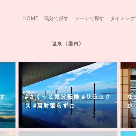
HOME
気分で探す
シーンで探す
タイミング
温泉（国内）
す
#さくっと気分転換 #リラック
な
ス #肩肘張らずに
か