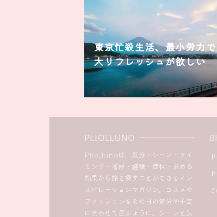
東京忙殺生活、最小労力で
大リフレッシュが欲しい
PLIOLLUNO
B
Pliollunoは、気分・シーン・タイ
P
ミング・嗜好・経験・症状・求める
P
効果から旅を探すことができるイン
スピレーションマガジン。コスメや
C
ファッションをその日の気分や予定
に合わせて選ぶように、シーンと気