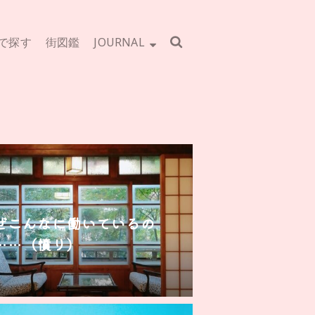
で探す
街図鑑
JOURNAL
ぜこんなに働いているの
……（憤り）