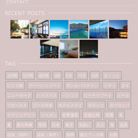
CONTACT
RECENT POSTS
TAG
2日間
3日間
4日間
4月
5月
11月
GW
さくっと
ひとり旅
アーバンリゾート
サンセバスチャン
シティ
タイ
ニューヨーク
ハイクラス
バンコク
ビーチリゾート
ビール
ブダペスト
プール付き
ホテルステイ
モロッコ
ヨーロッパ
ラグジュアリー
リスボン
世界遺産
元気な時
充電
冬
夏
夜行列車
指宿
日本
東京
気楽に
注入
海
温泉
温泉（国内）
温泉（海外）
激務
疲れている時
自然