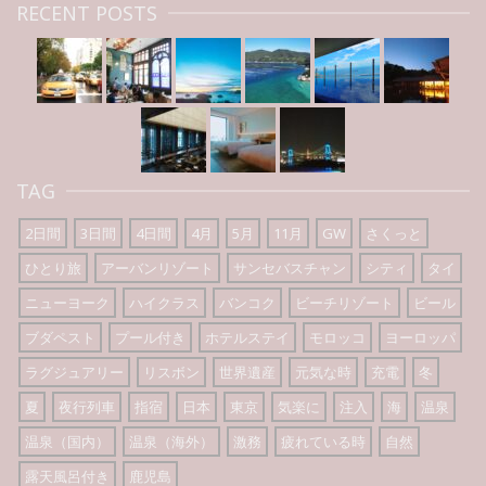
RECENT POSTS
TAG
2日間
3日間
4日間
4月
5月
11月
GW
さくっと
ひとり旅
アーバンリゾート
サンセバスチャン
シティ
タイ
ニューヨーク
ハイクラス
バンコク
ビーチリゾート
ビール
ブダペスト
プール付き
ホテルステイ
モロッコ
ヨーロッパ
ラグジュアリー
リスボン
世界遺産
元気な時
充電
冬
夏
夜行列車
指宿
日本
東京
気楽に
注入
海
温泉
温泉（国内）
温泉（海外）
激務
疲れている時
自然
露天風呂付き
鹿児島