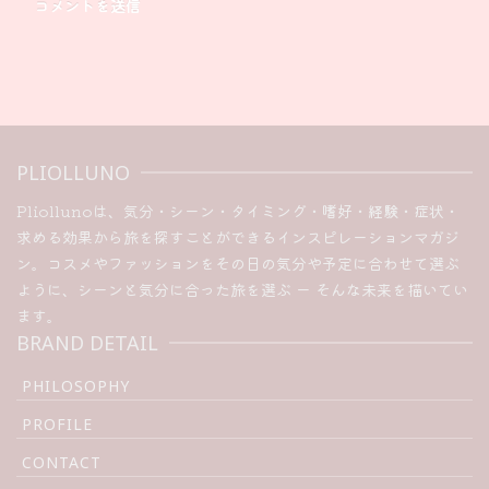
PLIOLLUNO
Pliollunoは、気分・シーン・タイミング・嗜好・経験・症状・
求める効果から旅を探すことができるインスピレーションマガジ
ン。コスメやファッションをその日の気分や予定に合わせて選ぶ
ように、シーンと気分に合った旅を選ぶ ー そんな未来を描いてい
ます。
BRAND DETAIL
PHILOSOPHY
PROFILE
CONTACT