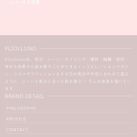
PLIOLLUNO
Pliollunoは、気分・シーン・タイミング・嗜好・経験・症状・
求める効果から旅を探すことができるインスピレーションマガジ
ン。コスメやファッションをその日の気分や予定に合わせて選ぶ
ように、シーンと気分に合った旅を選ぶ ー そんな未来を描いてい
ます。
BRAND DETAIL
PHILOSOPHY
PROFILE
CONTACT