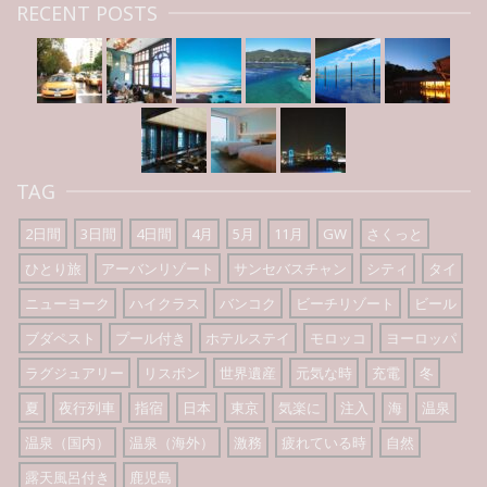
RECENT POSTS
TAG
2日間
3日間
4日間
4月
5月
11月
GW
さくっと
ひとり旅
アーバンリゾート
サンセバスチャン
シティ
タイ
ニューヨーク
ハイクラス
バンコク
ビーチリゾート
ビール
ブダペスト
プール付き
ホテルステイ
モロッコ
ヨーロッパ
ラグジュアリー
リスボン
世界遺産
元気な時
充電
冬
夏
夜行列車
指宿
日本
東京
気楽に
注入
海
温泉
温泉（国内）
温泉（海外）
激務
疲れている時
自然
露天風呂付き
鹿児島