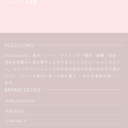
PLIOLLUNO
Pliollunoは、気分・シーン・タイミング・嗜好・経験・症状・
求める効果から旅を探すことができるインスピレーションマガジ
ン。コスメやファッションをその日の気分や予定に合わせて選ぶ
ように、シーンと気分に合った旅を選ぶ ー そんな未来を描いてい
ます。
BRAND DETAIL
PHILOSOPHY
PROFILE
CONTACT