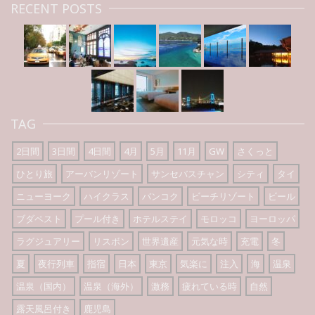
RECENT POSTS
TAG
2日間
3日間
4日間
4月
5月
11月
GW
さくっと
ひとり旅
アーバンリゾート
サンセバスチャン
シティ
タイ
ニューヨーク
ハイクラス
バンコク
ビーチリゾート
ビール
ブダペスト
プール付き
ホテルステイ
モロッコ
ヨーロッパ
ラグジュアリー
リスボン
世界遺産
元気な時
充電
冬
夏
夜行列車
指宿
日本
東京
気楽に
注入
海
温泉
温泉（国内）
温泉（海外）
激務
疲れている時
自然
露天風呂付き
鹿児島