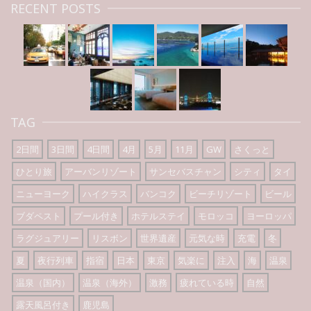
RECENT POSTS
TAG
2日間
3日間
4日間
4月
5月
11月
GW
さくっと
ひとり旅
アーバンリゾート
サンセバスチャン
シティ
タイ
ニューヨーク
ハイクラス
バンコク
ビーチリゾート
ビール
ブダペスト
プール付き
ホテルステイ
モロッコ
ヨーロッパ
ラグジュアリー
リスボン
世界遺産
元気な時
充電
冬
夏
夜行列車
指宿
日本
東京
気楽に
注入
海
温泉
温泉（国内）
温泉（海外）
激務
疲れている時
自然
露天風呂付き
鹿児島