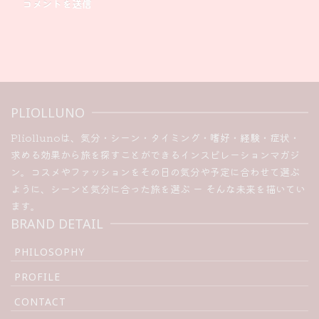
PLIOLLUNO
Pliollunoは、気分・シーン・タイミング・嗜好・経験・症状・
求める効果から旅を探すことができるインスピレーションマガジ
ン。コスメやファッションをその日の気分や予定に合わせて選ぶ
ように、シーンと気分に合った旅を選ぶ ー そんな未来を描いてい
ます。
BRAND DETAIL
PHILOSOPHY
PROFILE
CONTACT