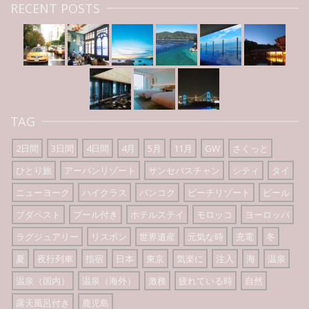
RECENT POSTS
TAG
2日間
3日間
4日間
4月
5月
11月
GW
さくっと
ひとり旅
アーバンリゾート
サンセバスチャン
シティ
タイ
ニューヨーク
ハイクラス
バンコク
ビーチリゾート
ビール
ブダペスト
プール付き
ホテルステイ
モロッコ
ヨーロッパ
ラグジュアリー
リスボン
世界遺産
元気な時
充電
冬
夏
夜行列車
指宿
日本
東京
気楽に
注入
海
温泉
温泉（国内）
温泉（海外）
激務
疲れている時
自然
露天風呂付き
鹿児島