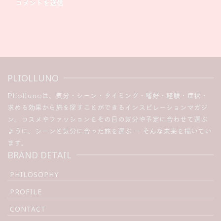
PLIOLLUNO
Pliollunoは、気分・シーン・タイミング・嗜好・経験・症状・
求める効果から旅を探すことができるインスピレーションマガジ
ン。コスメやファッションをその日の気分や予定に合わせて選ぶ
ように、シーンと気分に合った旅を選ぶ ー そんな未来を描いてい
ます。
BRAND DETAIL
PHILOSOPHY
PROFILE
CONTACT