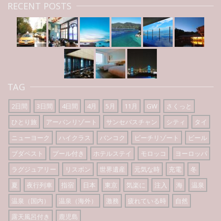
RECENT POSTS
TAG
2日間
3日間
4日間
4月
5月
11月
GW
さくっと
ひとり旅
アーバンリゾート
サンセバスチャン
シティ
タイ
ニューヨーク
ハイクラス
バンコク
ビーチリゾート
ビール
ブダペスト
プール付き
ホテルステイ
モロッコ
ヨーロッパ
ラグジュアリー
リスボン
世界遺産
元気な時
充電
冬
夏
夜行列車
指宿
日本
東京
気楽に
注入
海
温泉
温泉（国内）
温泉（海外）
激務
疲れている時
自然
露天風呂付き
鹿児島