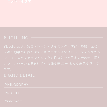
PLIOLLUNO
Pliollunoは、気分・シーン・タイミング・嗜好・経験・症状・
求める効果から旅を探すことができるインスピレーションマガジ
ン。コスメやファッションをその日の気分や予定に合わせて選ぶ
ように、シーンと気分に合った旅を選ぶ ー そんな未来を描いてい
ます。
BRAND DETAIL
PHILOSOPHY
PROFILE
CONTACT