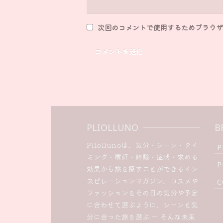
次回のコメントで使用するためブラウザ
PLIOLLUNO
B
Pliollunoは、気分・シーン・タイ
P
ミング・嗜好・経験・症状・求める
P
効果から旅を探すことができるイン
スピレーションマガジン。コスメや
C
ファッションをその日の気分や予定
に合わせて選ぶように、シーンと気
分に合った旅を選ぶ ー そんな未来