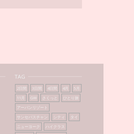
TAG
2日間
3日間
4日間
4月
5月
11月
GW
さくっと
ひとり旅
アーバンリゾート
サンセバスチャン
シティ
タイ
ニューヨーク
ハイクラス