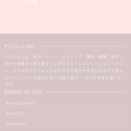
PLIOLLUNO
Pliollunoは、気分・シーン・タイミング・嗜好・経験・症状・
求める効果から旅を探すことができるインスピレーションマガジ
ン。コスメやファッションをその日の気分や予定に合わせて選ぶ
ように、シーンと気分に合った旅を選ぶ ー そんな未来を描いてい
ます。
BRAND DETAIL
PHILOSOPHY
PROFILE
CONTACT