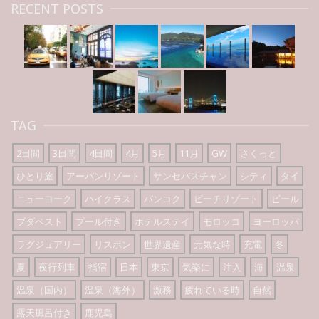
RECENT POSTS
TAG
2日間
3日間
4日間
4月
5月
11月
GW
さくっと
ひとり旅
アーバンリゾート
サンセバスチャン
シティ
タイ
ニューヨーク
ハイクラス
バンコク
ビーチリゾート
ビール
ブダペスト
プール付き
ホテルステイ
モロッコ
ヨーロッパ
ラグジュアリー
リスボン
世界遺産
元気な時
充電
冬
夏
夜行列車
指宿
日本
東京
気楽に
注入
海
温泉
温泉（国内）
温泉（海外）
激務
疲れている時
自然
露天風呂付き
鹿児島