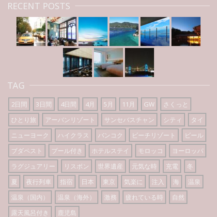
RECENT POSTS
TAG
2日間
3日間
4日間
4月
5月
11月
GW
さくっと
ひとり旅
アーバンリゾート
サンセバスチャン
シティ
タイ
ニューヨーク
ハイクラス
バンコク
ビーチリゾート
ビール
ブダペスト
プール付き
ホテルステイ
モロッコ
ヨーロッパ
ラグジュアリー
リスボン
世界遺産
元気な時
充電
冬
夏
夜行列車
指宿
日本
東京
気楽に
注入
海
温泉
温泉（国内）
温泉（海外）
激務
疲れている時
自然
露天風呂付き
鹿児島