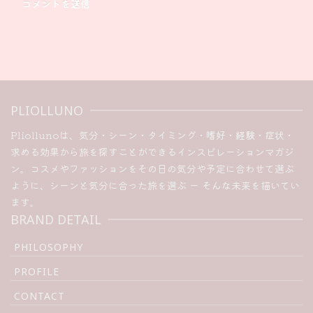
PLIOLLUNO
Pliollunoは、気分・シーン・タイミング・嗜好・経験・症状・
求める効果から旅を探すことができるインスピレーションマガジ
ン。コスメやファッションをその日の気分や予定に合わせて選ぶ
ように、シーンと気分に合った旅を選ぶ ー そんな未来を描いてい
ます。
BRAND DETAIL
PHILOSOPHY
PROFILE
CONTACT