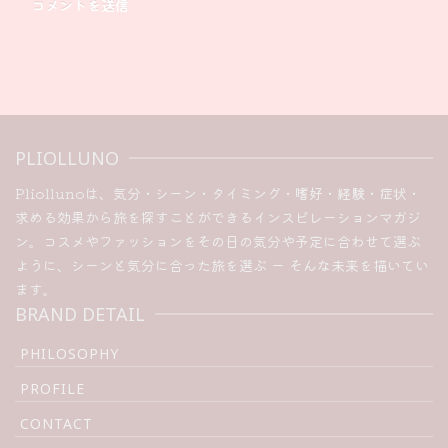
PLIOLLUNO
Pliollunoは、気分・シーン・タイミング・嗜好・経験・症状・
求める効果から旅を探すことができるインスピレーションマガジ
ン。コスメやファッションをその日の気分や予定に合わせて選ぶ
ように、シーンと気分に合った旅を選ぶ ー そんな未来を描いてい
ます。
BRAND DETAIL
PHILOSOPHY
PROFILE
CONTACT