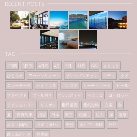
RECENT POSTS
TAG
2日間
3日間
4日間
4月
5月
11月
GW
さくっと
ひとり旅
アーバンリゾート
サンセバスチャン
シティ
タイ
ニューヨーク
ハイクラス
バンコク
ビーチリゾート
ビール
ブダペスト
プール付き
ホテルステイ
モロッコ
ヨーロッパ
ラグジュアリー
リスボン
世界遺産
元気な時
充電
冬
夏
夜行列車
指宿
日本
東京
気楽に
注入
海
温泉
温泉（国内）
温泉（海外）
激務
疲れている時
自然
露天風呂付き
鹿児島