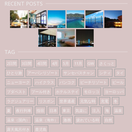
RECENT POSTS
TAG
2日間
3日間
4日間
4月
5月
11月
GW
さくっと
ひとり旅
アーバンリゾート
サンセバスチャン
シティ
タイ
ニューヨーク
ハイクラス
バンコク
ビーチリゾート
ビール
ブダペスト
プール付き
ホテルステイ
モロッコ
ヨーロッパ
ラグジュアリー
リスボン
世界遺産
元気な時
充電
冬
夏
夜行列車
指宿
日本
東京
気楽に
注入
海
温泉
温泉（国内）
温泉（海外）
激務
疲れている時
自然
露天風呂付き
鹿児島