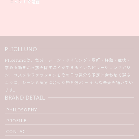
PLIOLLUNO
Pliollunoは、気分・シーン・タイミング・嗜好・経験・症状・
求める効果から旅を探すことができるインスピレーションマガジ
ン。コスメやファッションをその日の気分や予定に合わせて選ぶ
ように、シーンと気分に合った旅を選ぶ ー そんな未来を描いてい
ます。
BRAND DETAIL
PHILOSOPHY
PROFILE
CONTACT