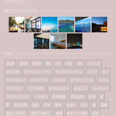
CONTACT
RECENT POSTS
TAG
2日間
3日間
4日間
4月
5月
11月
GW
さくっと
ひとり旅
アーバンリゾート
サンセバスチャン
シティ
タイ
ニューヨーク
ハイクラス
バンコク
ビーチリゾート
ビール
ブダペスト
プール付き
ホテルステイ
モロッコ
ヨーロッパ
ラグジュアリー
リスボン
世界遺産
元気な時
充電
冬
夏
夜行列車
指宿
日本
東京
気楽に
注入
海
温泉
温泉（国内）
温泉（海外）
激務
疲れている時
自然