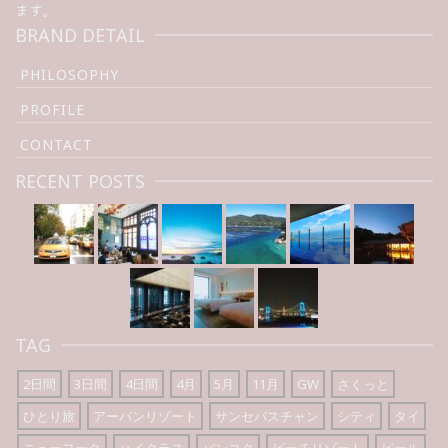
ます。
BRAND DETAIL
PHILOSOPHY
PROFILE
CONTACT
RECENT POSTS
TAG
2日間
3日間
4日間
4月
5月
11月
GW
さくっと
ひとり旅
アーバンリゾート
サンセバスチャン
シティ
タイ