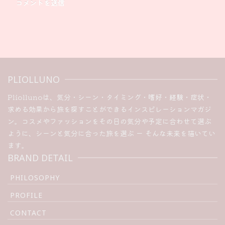
PLIOLLUNO
Pliollunoは、気分・シーン・タイミング・嗜好・経験・症状・
求める効果から旅を探すことができるインスピレーションマガジ
ン。コスメやファッションをその日の気分や予定に合わせて選ぶ
ように、シーンと気分に合った旅を選ぶ ー そんな未来を描いてい
ます。
BRAND DETAIL
PHILOSOPHY
PROFILE
CONTACT