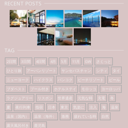
RECENT POSTS
TAG
2日間
3日間
4日間
4月
5月
11月
GW
さくっと
ひとり旅
アーバンリゾート
サンセバスチャン
シティ
タイ
ニューヨーク
ハイクラス
バンコク
ビーチリゾート
ビール
ブダペスト
プール付き
ホテルステイ
モロッコ
ヨーロッパ
ラグジュアリー
リスボン
世界遺産
元気な時
充電
冬
夏
夜行列車
指宿
日本
東京
気楽に
注入
海
温泉
温泉（国内）
温泉（海外）
激務
疲れている時
自然
露天風呂付き
鹿児島