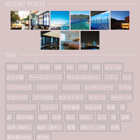
RECENT POSTS
TAG
2日間
3日間
4日間
4月
5月
11月
GW
さくっと
ひとり旅
アーバンリゾート
サンセバスチャン
シティ
タイ
ニューヨーク
ハイクラス
バンコク
ビーチリゾート
ビール
ブダペスト
プール付き
ホテルステイ
モロッコ
ヨーロッパ
ラグジュアリー
リスボン
世界遺産
元気な時
充電
冬
夏
夜行列車
指宿
日本
東京
気楽に
注入
海
温泉
温泉（国内）
温泉（海外）
激務
疲れている時
自然
露天風呂付き
鹿児島