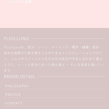
PLIOLLUNO
Pliollunoは、気分・シーン・タイミング・嗜好・経験・症状・
求める効果から旅を探すことができるインスピレーションマガジ
ン。コスメやファッションをその日の気分や予定に合わせて選ぶ
ように、シーンと気分に合った旅を選ぶ ー そんな未来を描いてい
ます。
BRAND DETAIL
PHILOSOPHY
PROFILE
CONTACT