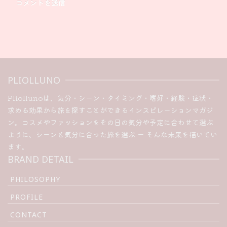
PLIOLLUNO
Pliollunoは、気分・シーン・タイミング・嗜好・経験・症状・
求める効果から旅を探すことができるインスピレーションマガジ
ン。コスメやファッションをその日の気分や予定に合わせて選ぶ
ように、シーンと気分に合った旅を選ぶ ー そんな未来を描いてい
ます。
BRAND DETAIL
PHILOSOPHY
PROFILE
CONTACT