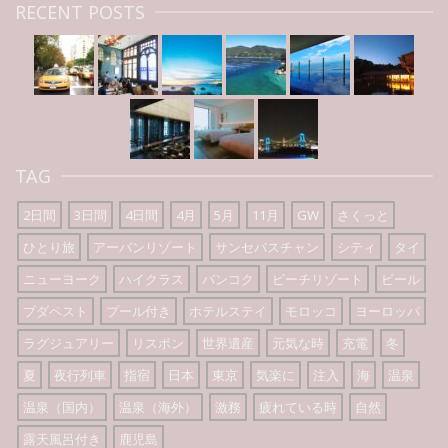
RECENT POSTS
TAG
2日間
3日間
4日間
4月
5月
11月
GW
さくっと
ひとり旅
アーバンリゾート
サンセバスチャン
シティ
タイ
ニューヨーク
ハイクラス
バンコク
ビーチリゾート
ビール
ブダペスト
プール付き
ホテルステイ
モロッコ
ヨーロッパ
ラグジュアリー
リスボン
世界遺産
元気な時
充電
冬
夏
夜行列車
指宿
日本
東京
気楽に
注入
海
温泉
温泉（国内）
温泉（海外）
激務
疲れている時
自然
露天風呂付き
鹿児島