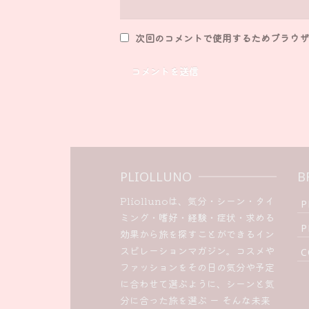
次回のコメントで使用するためブラウザ
PLIOLLUNO
B
Pliollunoは、気分・シーン・タイ
P
ミング・嗜好・経験・症状・求める
P
効果から旅を探すことができるイン
スピレーションマガジン。コスメや
C
ファッションをその日の気分や予定
に合わせて選ぶように、シーンと気
分に合った旅を選ぶ ー そんな未来