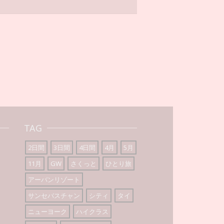
TAG
2日間
3日間
4日間
4月
5月
11月
GW
さくっと
ひとり旅
アーバンリゾート
サンセバスチャン
シティ
タイ
ニューヨーク
ハイクラス