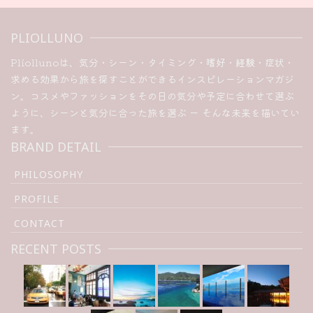
PLIOLLUNO
Pliollunoは、気分・シーン・タイミング・嗜好・経験・症状・
求める効果から旅を探すことができるインスピレーションマガジ
ン。コスメやファッションをその日の気分や予定に合わせて選ぶ
ように、シーンと気分に合った旅を選ぶ ー そんな未来を描いてい
ます。
BRAND DETAIL
PHILOSOPHY
PROFILE
CONTACT
RECENT POSTS