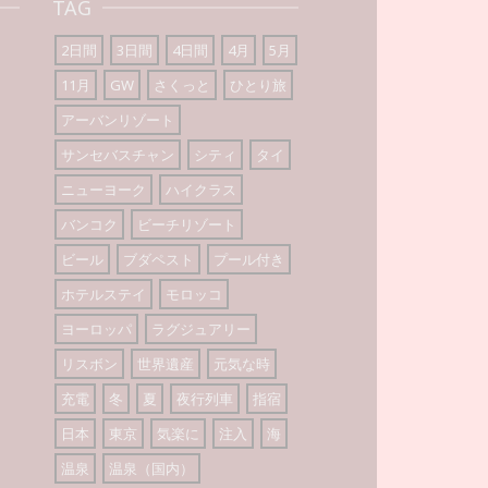
TAG
2日間
3日間
4日間
4月
5月
11月
GW
さくっと
ひとり旅
アーバンリゾート
サンセバスチャン
シティ
タイ
ニューヨーク
ハイクラス
バンコク
ビーチリゾート
ビール
ブダペスト
プール付き
ホテルステイ
モロッコ
ヨーロッパ
ラグジュアリー
リスボン
世界遺産
元気な時
充電
冬
夏
夜行列車
指宿
日本
東京
気楽に
注入
海
温泉
温泉（国内）