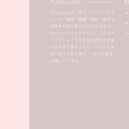
PLIOLLUNO
B
Pliollunoは、気分・シーン・タイ
P
ミング・嗜好・経験・症状・求める
P
効果から旅を探すことができるイン
スピレーションマガジン。コスメや
C
ファッションをその日の気分や予定
に合わせて選ぶように、シーンと気
分に合った旅を選ぶ ー そんな未来
を描いています。