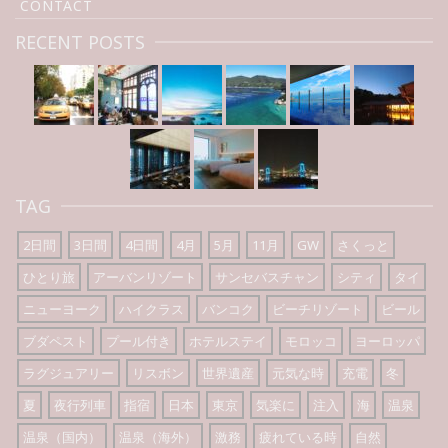
CONTACT
RECENT POSTS
TAG
2日間
3日間
4日間
4月
5月
11月
GW
さくっと
ひとり旅
アーバンリゾート
サンセバスチャン
シティ
タイ
ニューヨーク
ハイクラス
バンコク
ビーチリゾート
ビール
ブダペスト
プール付き
ホテルステイ
モロッコ
ヨーロッパ
ラグジュアリー
リスボン
世界遺産
元気な時
充電
冬
夏
夜行列車
指宿
日本
東京
気楽に
注入
海
温泉
温泉（国内）
温泉（海外）
激務
疲れている時
自然