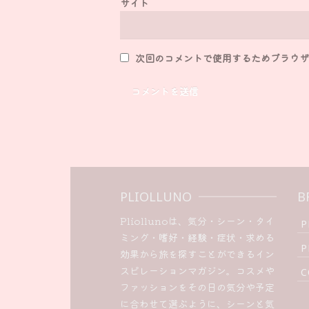
サイト
次回のコメントで使用するためブラウザ
PLIOLLUNO
B
Pliollunoは、気分・シーン・タイ
P
ミング・嗜好・経験・症状・求める
P
効果から旅を探すことができるイン
スピレーションマガジン。コスメや
C
ファッションをその日の気分や予定
に合わせて選ぶように、シーンと気