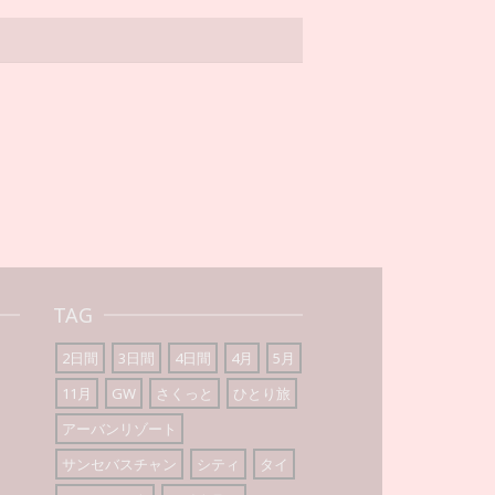
TAG
2日間
3日間
4日間
4月
5月
11月
GW
さくっと
ひとり旅
アーバンリゾート
サンセバスチャン
シティ
タイ