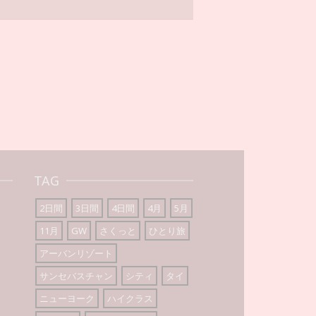
TAG
2日間
3日間
4日間
4月
5月
11月
GW
さくっと
ひとり旅
アーバンリゾート
サンセバスチャン
シティ
タイ
ニューヨーク
ハイクラス