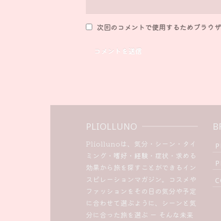
次回のコメントで使用するためブラウザ
PLIOLLUNO
B
Pliollunoは、気分・シーン・タイ
P
ミング・嗜好・経験・症状・求める
P
効果から旅を探すことができるイン
スピレーションマガジン。コスメや
C
ファッションをその日の気分や予定
に合わせて選ぶように、シーンと気
分に合った旅を選ぶ ー そんな未来