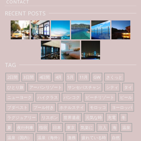
CONTACT
RECENT POSTS
TAG
2日間
3日間
4日間
4月
5月
11月
GW
さくっと
ひとり旅
アーバンリゾート
サンセバスチャン
シティ
タイ
ニューヨーク
ハイクラス
バンコク
ビーチリゾート
ビール
ブダペスト
プール付き
ホテルステイ
モロッコ
ヨーロッパ
ラグジュアリー
リスボン
世界遺産
元気な時
充電
冬
夏
夜行列車
指宿
日本
東京
気楽に
注入
海
温泉
温泉（国内）
温泉（海外）
激務
疲れている時
自然