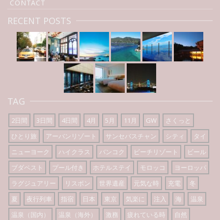
CONTACT
RECENT POSTS
TAG
2日間
3日間
4日間
4月
5月
11月
GW
さくっと
ひとり旅
アーバンリゾート
サンセバスチャン
シティ
タイ
ニューヨーク
ハイクラス
バンコク
ビーチリゾート
ビール
ブダペスト
プール付き
ホテルステイ
モロッコ
ヨーロッパ
ラグジュアリー
リスボン
世界遺産
元気な時
充電
冬
夏
夜行列車
指宿
日本
東京
気楽に
注入
海
温泉
温泉（国内）
温泉（海外）
激務
疲れている時
自然