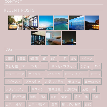
CONTACT
RECENT POSTS
TAG
2日間
3日間
4日間
4月
5月
11月
GW
さくっと
ひとり旅
アーバンリゾート
サンセバスチャン
シティ
タイ
ニューヨーク
ハイクラス
バンコク
ビーチリゾート
ビール
ブダペスト
プール付き
ホテルステイ
モロッコ
ヨーロッパ
ラグジュアリー
リスボン
世界遺産
元気な時
充電
冬
夏
夜行列車
指宿
日本
東京
気楽に
注入
海
温泉
温泉（国内）
温泉（海外）
激務
疲れている時
自然