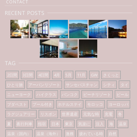
CONTACT
RECENT POSTS
TAG
2日間
3日間
4日間
4月
5月
11月
GW
さくっと
ひとり旅
アーバンリゾート
サンセバスチャン
シティ
タイ
ニューヨーク
ハイクラス
バンコク
ビーチリゾート
ビール
ブダペスト
プール付き
ホテルステイ
モロッコ
ヨーロッパ
ラグジュアリー
リスボン
世界遺産
元気な時
充電
冬
夏
夜行列車
指宿
日本
東京
気楽に
注入
海
温泉
温泉（国内）
温泉（海外）
激務
疲れている時
自然