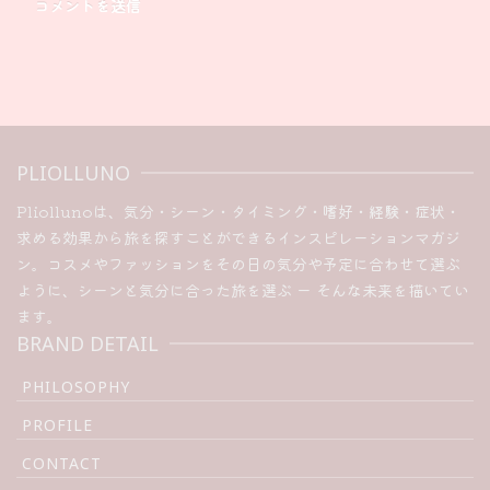
PLIOLLUNO
Pliollunoは、気分・シーン・タイミング・嗜好・経験・症状・
求める効果から旅を探すことができるインスピレーションマガジ
ン。コスメやファッションをその日の気分や予定に合わせて選ぶ
ように、シーンと気分に合った旅を選ぶ ー そんな未来を描いてい
ます。
BRAND DETAIL
PHILOSOPHY
PROFILE
CONTACT