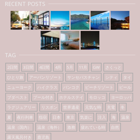
RECENT POSTS
TAG
2日間
3日間
4日間
4月
5月
11月
GW
さくっと
ひとり旅
アーバンリゾート
サンセバスチャン
シティ
タイ
ニューヨーク
ハイクラス
バンコク
ビーチリゾート
ビール
ブダペスト
プール付き
ホテルステイ
モロッコ
ヨーロッパ
ラグジュアリー
リスボン
世界遺産
元気な時
充電
冬
夏
夜行列車
指宿
日本
東京
気楽に
注入
海
温泉
温泉（国内）
温泉（海外）
激務
疲れている時
自然
露天風呂付き
鹿児島