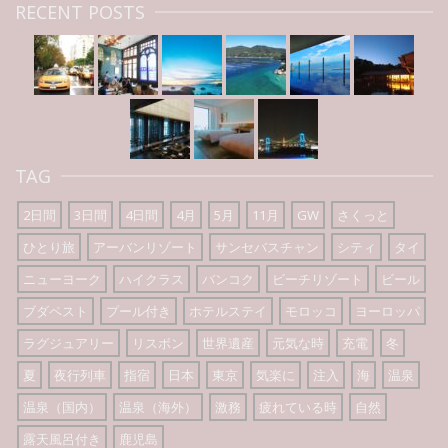
RECENT POSTS
TAG
2日間
3日間
4日間
4月
5月
11月
GW
さくっと
ひとり旅
アーバンリゾート
サンセバスチャン
シティ
タイ
ニューヨーク
ハイクラス
バンコク
ビーチリゾート
ビール
ブダペスト
プール付き
ホテルステイ
モロッコ
ヨーロッパ
ラグジュアリー
リスボン
世界遺産
元気な時
充電
冬
夏
夜行列車
指宿
日本
東京
気楽に
注入
海
温泉
温泉（国内）
温泉（海外）
激務
疲れている時
自然
露天風呂付き
鹿児島