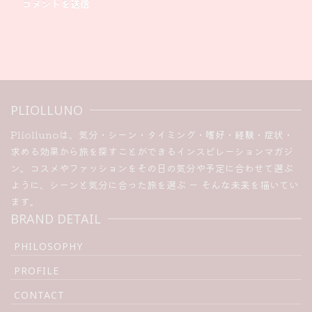
PLIOLLUNO
Pliollunoは、気分・シーン・タイミング・嗜好・経験・症状・
求める効果から旅を探すことができるインスピレーションマガジ
ン。コスメやファッションをその日の気分や予定に合わせて選ぶ
ように、シーンと気分に合った旅を選ぶ ー そんな未来を描いてい
ます。
BRAND DETAIL
PHILOSOPHY
PROFILE
CONTACT