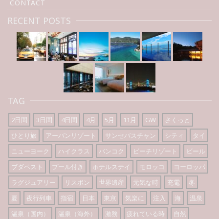
CONTACT
RECENT POSTS
TAG
2日間
3日間
4日間
4月
5月
11月
GW
さくっと
ひとり旅
アーバンリゾート
サンセバスチャン
シティ
タイ
ニューヨーク
ハイクラス
バンコク
ビーチリゾート
ビール
ブダペスト
プール付き
ホテルステイ
モロッコ
ヨーロッパ
ラグジュアリー
リスボン
世界遺産
元気な時
充電
冬
夏
夜行列車
指宿
日本
東京
気楽に
注入
海
温泉
温泉（国内）
温泉（海外）
激務
疲れている時
自然