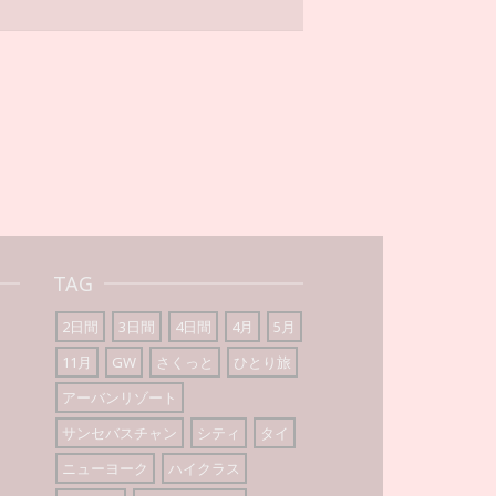
TAG
2日間
3日間
4日間
4月
5月
11月
GW
さくっと
ひとり旅
アーバンリゾート
サンセバスチャン
シティ
タイ
ニューヨーク
ハイクラス