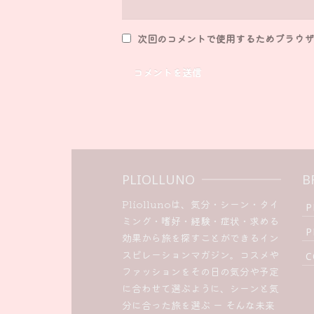
次回のコメントで使用するためブラウザ
PLIOLLUNO
B
Pliollunoは、気分・シーン・タイ
P
ミング・嗜好・経験・症状・求める
P
効果から旅を探すことができるイン
スピレーションマガジン。コスメや
C
ファッションをその日の気分や予定
に合わせて選ぶように、シーンと気
分に合った旅を選ぶ ー そんな未来